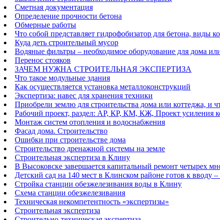
Сметная документация
Определение прочности бетона
Обмерные работы
Что собой представляет гидрофобизатор для бетона, виды 
Куда деть строительный мусор
Водяные фильтры – необходимое оборудование для дома ил
Перенос стояков
ЗАЧЕМ НУЖНА СТРОИТЕЛЬНАЯ ЭКСПЕРТИЗА
Что такое модульные здания
Как осуществляется установка металлоконструкций
Экспертиза: навес для хранения техники
Приобрели землю для строительства дома или коттеджа, и ч
Рабочий проект, раздел: АР, КР, КМ, КЖ, Проект усиления 
Монтаж систем отопления и водоснабжения
Фасад дома. Строительство
Ошибки при строительстве дома
Строительство дренажной системы на земле
Строительная экспертиза в Клину
В Высоковске завершается капитальный ремонт четырех м
Детский сад на 140 мест в Клинском районе готов к вводу –
Стройка станции обезжелезивания воды в Клину
Схема станции обезжелезивания
Техническая некомпетентность «экспертизы»
Строительная экспертиза
Строительно-техническая экспертиза