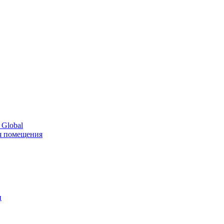
 Global
я помещения
и