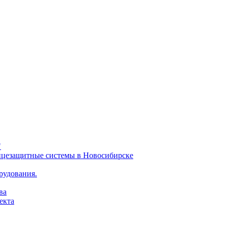
"
олнцезащитные системы в Новосибирске
рудования.
ва
екта