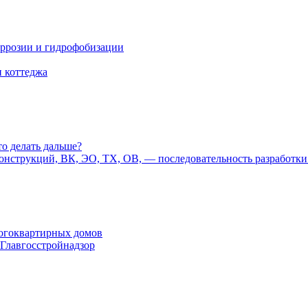
коррозии и гидрофобизации
и коттеджа
то делать дальше?
конструкций, ВК, ЭО, ТХ, ОВ, — последовательность разработки
ногоквартирных домов
 Главгосстройнадзор