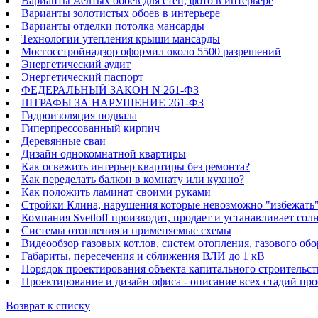
Варианты желтых обоев для стен, фото в интерьере
Варианты золотистых обоев в интерьере
Варианты отделки потолка мансарды
Технологии утепления крыши мансарды
Мосгосстройнадзор оформил около 5500 разрешений
Энергетический аудит
Энергетический паспорт
ФЕДЕРАЛЬНЫЙ ЗАКОН N 261-ФЗ
ШТРАФЫ ЗА НАРУШЕНИЕ 261-ФЗ
Гидроизоляция подвала
Гиперпрессованный кирпич
Деревянные сваи
Дизайн однокомнатной квартиры
Как освежить интерьер квартиры без ремонта?
Как переделать балкон в комнату или кухню?
Как положить ламинат своими руками
Стройки Клина, нарушения которые невозможно "избежать
Компания Svetloff производит, продает и устанавливает с
Системы отопления и применяемые схемы
Видеообзор газовых котлов, систем отопления, газового обо
Габариты, пересечения и сближения ВЛИ до 1 кВ
Порядок проектирования объекта капитального строительст
Проектирование и дизайн офиса - описание всех стадий про
Возврат к списку