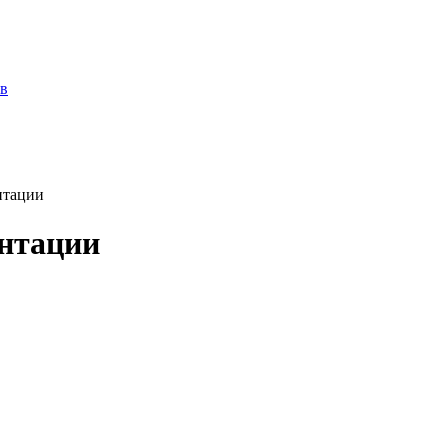
ов
нтации
ентации