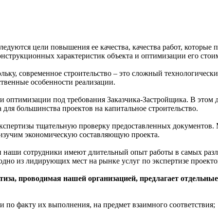
дуются цели повышения ее качества, качества работ, которые по
онструкционных характеристик объекта и оптимизации его стои
ольку, современное строительство – это сложный технологическ
ственные особенности реализации.
и оптимизации под требования Заказчика-Застройщика. В этом де
а для большинства проектов на капитальное строительство.
кспертизы тщательную проверку предоставленных документов. М
, изучим экономическую составляющую проекта.
 и наши сотрудники имеют длительный опыт работы в самых раз
одно из лидирующих мест на рынке услуг по экспертизе проекто
ртиза, проводимая нашей организацией, предлагает отдельны
 и по факту их выполнения, на предмет взаимного соответствия;