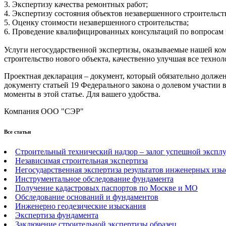
3. Экспертизу качества ремонтных работ;
4. Экспертизу состояния объектов незавершенного строительст
5. Оценку стоимости незавершенного строительства;
6. Проведение квалифицированных консультаций по вопросам эк
Услуги негосударственной экспертизы, оказываемые нашей ком
строительство нового объекта, качественно улучшая все техн
Проектная декларация – документ, который обязательно должен
документу статьей 19 Федерального закона о долевом участии 
моменты в этой статье. Для вашего удобства.
Компания ООО "СЭР"
Все статьи
Строительный технический надзор – залог успешной эксплу
Независимая строительная экспертиза
Негосударственная экспертиза результатов инженерных из
Инструментальное обследование фундамента
Получение кадастровых паспортов по Москве и МО
Обследование оснований и фундаментов
Инженерно геодезические изыскания
Экспертиза фундамента
Заключение строительной экспертизы образец