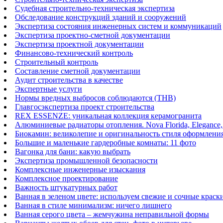
Судебная строительно-техническая экспертиза
Обследование конструкций зданий и сооружений
Экспертиза состояния инженерных систем и коммуникаций
Экспертиза проектно-сметной документации
Экспертиза проектной документации
Финансово-технический контроль
Строительный контроль
Составление сметной документации
Аудит строительства в качестве
Экспертные услуги
Нормы вредных выбросов соблюдаются (ТНВ)
Главгосэкспертиза проект строительства
REX ESSENZE: уникальная коллекция керамогранита
Алюминиевые радиаторы отопления. Nova Florida, Elegance,
Биокамин: великолепие и оригинальность стиля оформлени
Большие и маленькие гардеробные комнаты: 11 фото
Вагонка для бани: какую выбрать
Экспертиза промышленной безопасности
Комплексные инженерные изыскания
Комплексное проектирование
Важность штукатурных работ
Ванная в зеленом цвете: используем свежие и сочные краск
Ванная в стиле минимализм: ничего лишнего
Ванная серого цвета – жемчужина неправильной формы